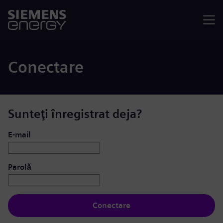
Meniu
Conectare
Sunteţi înregistrat deja?
Conectare: utilizator și parolă
E-mail
Parolă
Conectare