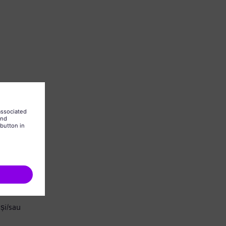
și/sau