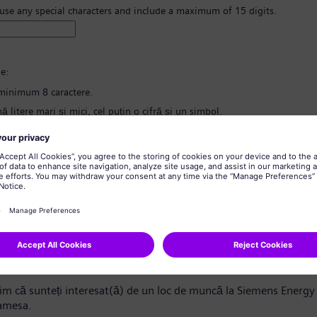
 use any special characters and include a maximum of 15 digits.
e:
minimum 8 caractere.
ă litere mari și mici, cel puțin o cifră și un simbol.
nțină informații cu caracter personal.
nțină cuvinte folosite frecvent.
 parola
*
nd confidențialitatea datelor
ndidat/Stimată candidată,
m că sunteți interesat(ă) de un loc de muncă la Siemens Energy 
amesa.