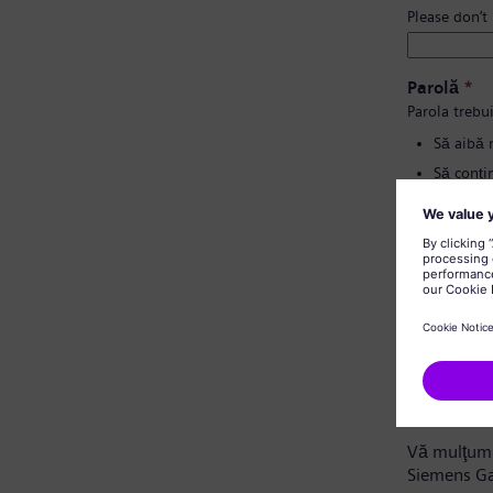
Please don’t
Parolă
*
Parola trebui
Să aibă 
Să conțin
Să nu co
Să nu co
Confirmați
Notă privi
Stimate ca
Vă mulţumi
Siemens G