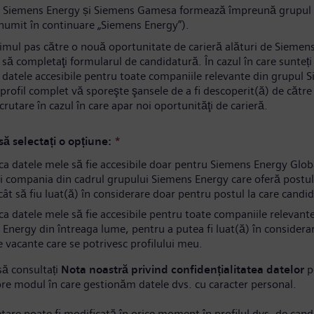
 Siemens Energy și Siemens Gamesa formează împreună grupul
numit în continuare „Siemens Energy”).
rimul pas către o nouă oportunitate de carieră alături de Siemen
să completaţi formularul de candidatură. În cazul în care sunteți
i datele accesibile pentru toate companiile relevante din grupul 
profil complet vă sporeşte şansele de a fi descoperit(ă) de către s
ecrutare în cazul în care apar noi oportunităţi de carieră.
ă selectați o opțiune:
*
ca datele mele să fie accesibile doar pentru Siemens Energy Gl
i compania din cadrul grupului Siemens Energy care oferă postul
ncât să fiu luat(ă) în considerare doar pentru postul la care candi
a datele mele să fie accesibile pentru toate companiile relevant
Energy din întreaga lume, pentru a putea fi luat(ă) în considera
e vacante care se potrivesc profilului meu.
ă consultați
Nota noastră privind confidențialitatea datelor
p
pre modul în care gestionăm datele dvs. cu caracter personal.
tare poate fi modificată în orice moment în profilul dvs. de cand