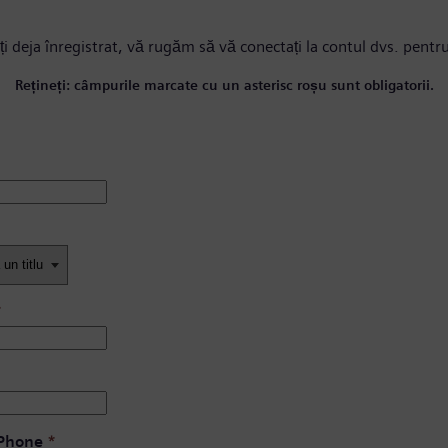
ți deja înregistrat, vă rugăm
să vă conectați la contul dvs.
pentru
Rețineți: câmpurile marcate cu un asterisc roșu sunt obligatorii.
*
 Phone
*