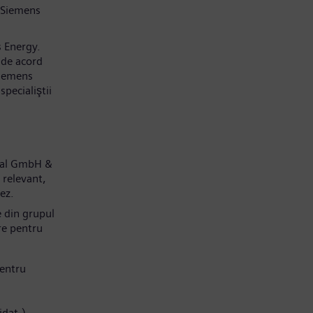
 Siemens
s Energy.
 de acord
Siemens
pecialiştii
obal GmbH &
 relevant,
dez.
e din grupul
re pentru
entru
idat.)