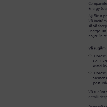
Companiile
Energy (de
Aţi făcut p
Vă invităm 
să vă faceț
Energy, un 
noştri în r
Vă rugăm s
Doresc 
Co. KG ş
astfel î
Doresc c
Siemens 
posturil
Vă rugăm s
detalii des
(Această se