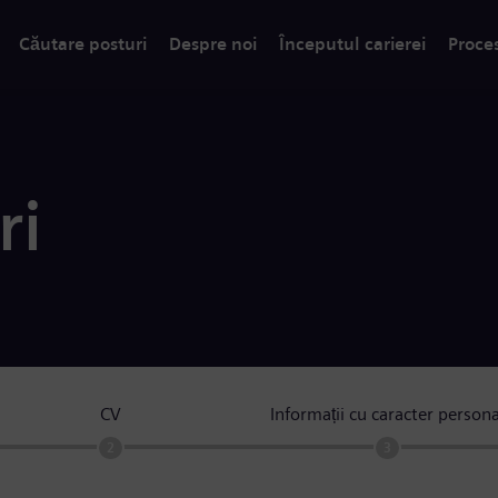
Căutare posturi
Despre noi
Începutul carierei
Proce
ri
CV
Informații cu caracter persona
2
3