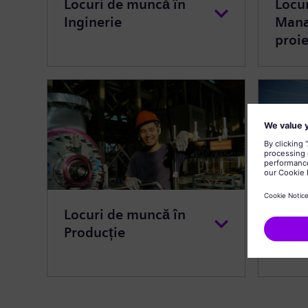
Locuri de muncă în
Locu
Inginerie
Mana
proie
Locuri de muncă în
Locu
Producție
Servi