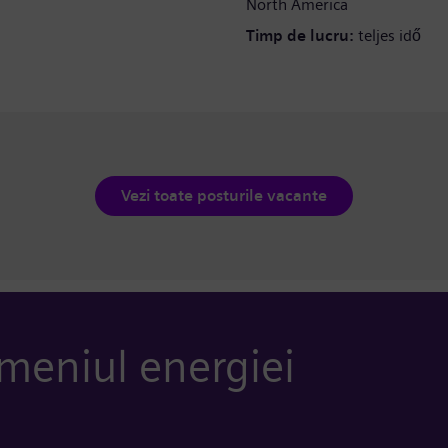
North America
Timp de lucru:
teljes idő
Vezi toate posturile vacante
meniul energiei