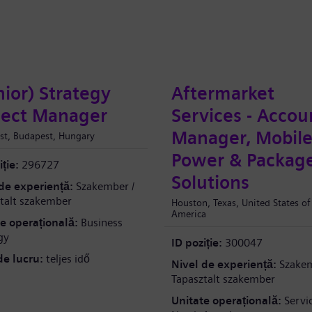
nior) Strategy
Aftermarket
ject Manager
Services - Accou
Manager, Mobil
st, Budapest, Hungary
Power & Packag
ție:
296727
Solutions
de experiență:
Szakember /
talt szakember
Houston, Texas, United States of
America
e operațională:
Business
gy
ID poziție:
300047
e lucru:
teljes idő
Nivel de experiență:
Szakem
Tapasztalt szakember
Unitate operațională:
Servi