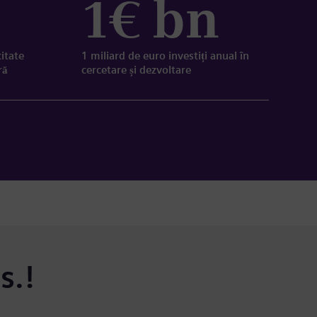
1€ bn
citate
1 miliard de euro investiți anual în
ră
cercetare și dezvoltare
s.!