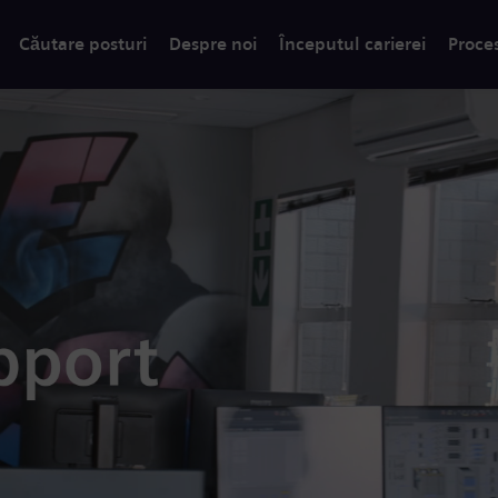
Căutare posturi
Despre noi
Începutul carierei
Proce