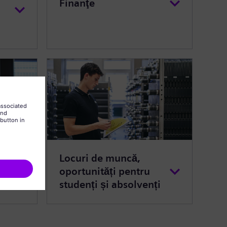
Finanţe
Locuri de muncă,
iei
oportunități pentru
studenți și absolvenți