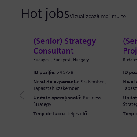
Hot jobs
Vizualizează mai multe
(Senior) Strategy
(Se
Consultant
Pro
Budapest, Budapest, Hungary
Budape
ID poziție:
296728
ID pozi
Nivel de experiență:
Szakember /
Nivel 
Tapasztalt szakember
Tapasz
Unitate operațională:
Business
Unitat
Strategy
Strate
Timp de lucru:
teljes idő
Timp d