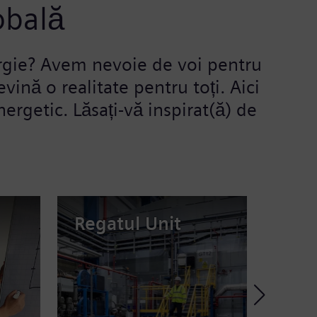
obală
ergie? Avem nevoie de voi pentru
vină o realitate pentru toți. Aici
ergetic. Lăsați-vă inspirat(ă) de
Regatul Unit
Braz