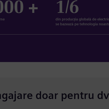
000 +
1/6
ume
din producția globală de electri
se bazează pe tehnologia noast
ngajare doar pentru dv