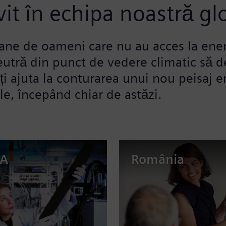
ivit în echipa noastră gl
ioane de oameni care nu au acces la en
neutră din punct de vedere climatic să de
ți ajuta la conturarea unui nou peisaj en
le, începând chiar de astăzi.
A
România