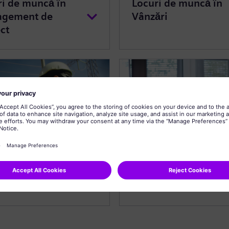
ri de muncă în
Locuri de muncă în
gement de
Vânzări
ct
ri de muncă în
Locuri de muncă în
cii pentru clienți
Tehnologia Informaț