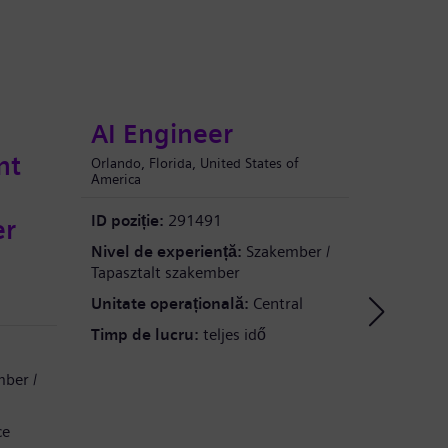
AI Engineer
AI 
nt
Orlando, Florida, United States of
Shanghai, 
America
e
ID poziți
ID poziție:
291491
er
Nivel de
Nivel de experiență:
Szakember /
Tapaszta
Tapasztalt szakember
Unitate 
Unitate operațională:
Central
China
Timp de lucru:
teljes idő
Timp de 
ber /
ce