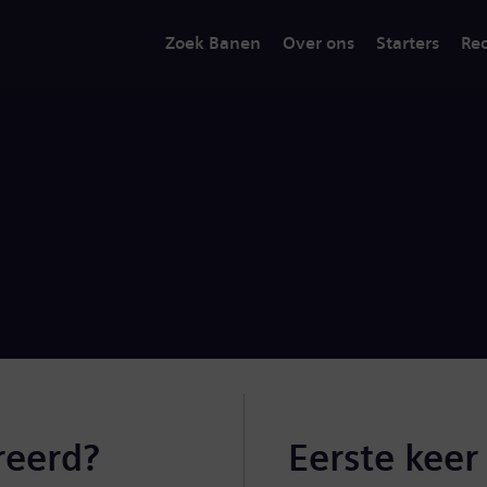
Zoek Banen
Over ons
Starters
Rec
reerd?
Eerste keer 