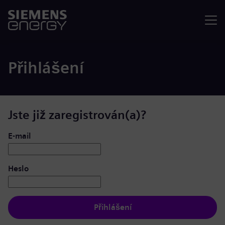
Nabídka
Přihlášení
Jste již zaregistrován(a)?
Přihlášení: uživatel a heslo
E-mail
Heslo
Přihlášení