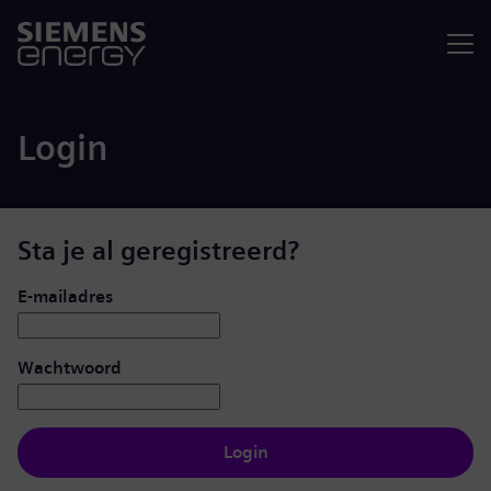
Menu
Login
Sta je al geregistreerd?
Inloggen: gebruiker en wachtwoord
E-mailadres
Wachtwoord
Login