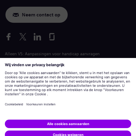
Neem contact op
Alleen VS: Aanpassingen voor handicap aanvragen
Arbeidsvoorwaarden vacature
siemens-energy.com
Algemene website
Bedrijfsinformatie
Privacyverklaring
Cookiemelding
Gebruiksvoorwaarden
Digitale ID
Siemens Energy is een handelsmerk in licentie gegeven door
Siemens AG.