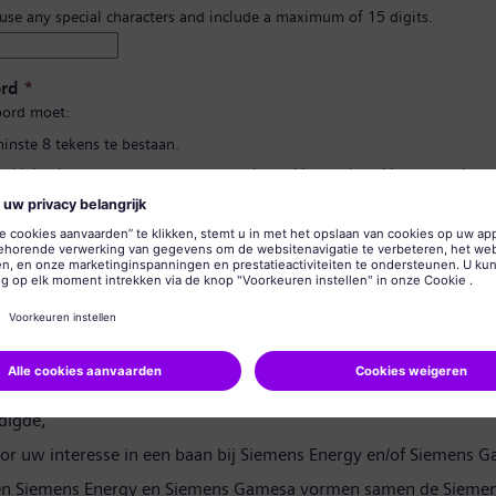
 use any special characters and include a maximum of 15 digits.
rd
*
ord moet:
minste 8 tekens te bestaan.
n kleine letters te bevatten, en ten minste één getal en één symbool.
 uw persoonlijke gegevens te bevatten.
lgebruikte woorden te bevatten.
d bevestigen
*
rivacyverklaring
digde,
or uw interesse in een baan bij Siemens Energy en/of Siemens 
en Siemens Energy en Siemens Gamesa vormen samen de Siemen