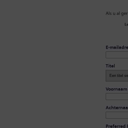
Als u al ge
L
E-mailadr
Titel
Voornaam
Achterna
Preferred