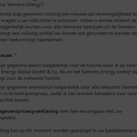
na 'Siemens Energy').
eerste stap genomen richting een nieuwe carrièremogelijkheid b
vragen u uw sollicitatie te voltooien. Indien u ermee instemt d
oegankelijk worden voor alle relevante bedrijven uit de Siemens
hoogt een volledig profiel uw kansen om gevonden te worden d
 voor toekomstige baankansen.
euze:
*
n gegevens alleen toegankelijk voor de functie waar ik op sollic
 Energy Global GmbH & Co. KG en het Siemens Energy-bedrijf da
t voor de relevante functie.
jn gegevens wereldwijd toegankelijk voor alle relevante Siemen
n in de bedrijvengroep, zodat ik kan worden benaderd voor vaca
 profiel passen.
egevensprivacyverklaring
over hoe we omgaan met uw
egevens.
elling kan op elk moment worden gewijzigd in uw kandidatenprof