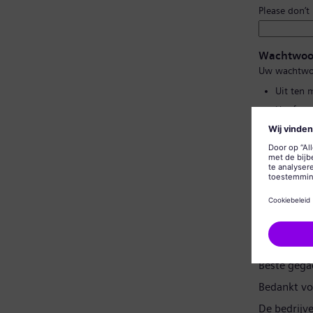
Please don’t
Wachtwoo
Uw wachtwo
Uit ten 
Hoofd- e
Geen van
Geen vee
Wachtwoor
Gegevensp
Beste gega
Bedankt vo
De bedrijv