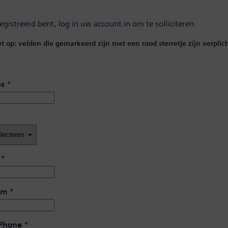
registreerd bent,
log in uw account in
om te solliciteren.
et op: velden die gemarkeerd zijn met een rood sterretje zijn verplich
es
*
*
am
*
 Phone
*