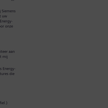
ij Siemens
at uw
 Energy-
oor onze
iteer aan
t mij
s Energy-
tures die
iel.)