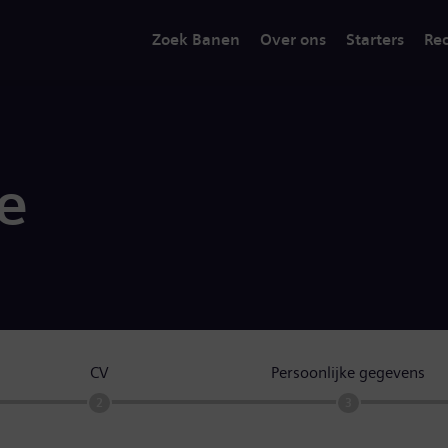
Zoek Banen
Over ons
Starters
Rec
ie
CV
Persoonlijke gegevens
2
3