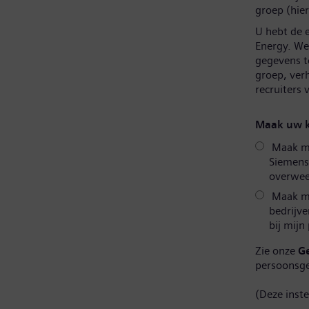
groep (hier
U hebt de 
Energy. We 
gegevens t
groep, ver
recruiters
Maak uw k
Maak mij
Siemens
overweeg
Maak mi
bedrijve
bij mijn
Zie onze
G
persoonsg
(Deze inst