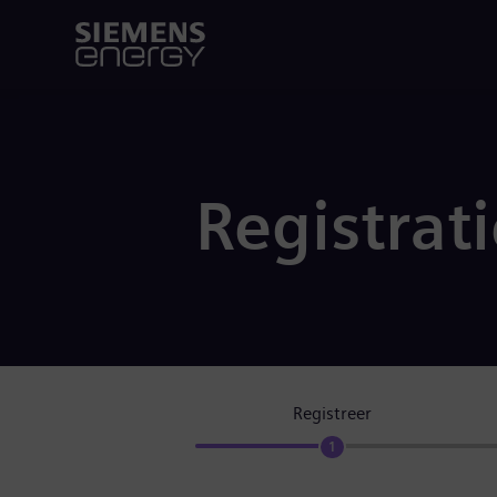
Registrat
Registreer
1