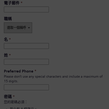
電子郵件
*
職稱
名
*
姓
*
Preferred Phone
*
Please don’t use any special characters and include a maximum of
15 digits.
密碼
*
您的密碼必須：