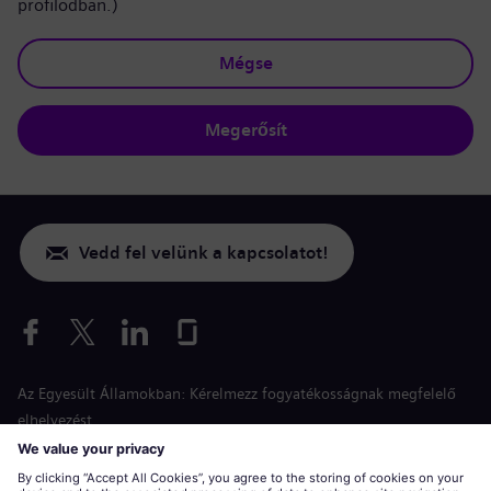
profilodban.)
Mégse
Megerősít
Vedd fel velünk a kapcsolatot!
Az Egyesült Államokban: Kérelmezz fogyatékosságnak megfelelő
elhelyezést
Esélyegyenlőség a jelentkezés során
siemens-energy.com
Globális weboldal