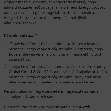
véglegesítésére. Amennyiben egyetértesz azzal, hogy
adataid hozzáférhetővé váljanak a Siemens Energy csoport
összes releváns cégének, egy kitöltött profil növeli az
esélyeid, hogy a toborzóink megtaláljanak jövőbeli
álláslehetőségekkel.
Kérünk, válassz:
*
Tegye hozzáférhetővé adataimat az összes releváns
Siemens Energy csoport cég számára világszerte, hogy
figyelembe vegyenek a profilomnak megfelelő nyitott
pozíciókhoz.
Tegye hozzáférhetővé adataimat csak a Siemens Energy
Global GmbH & Co. KG és a releváns állásajánlatot kínáló
Siemens Energy csoport cég számára, hogy csak azon
állásra vegyenek figyelembe, amelyre jelentkezem.
Kérünk, tekintsd meg
adatvédelmi tájékoztatónkat
a
személyes adataid kezeléséről.
(Ez a beállítás bármikor módosítható a jelentkezői