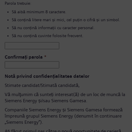
Parola trebuie:
Să aibă minimum 8 caractere.
Să conțină litere mari și mici, cel puțin o cifră și un simbol.
Să nu conțină informații cu caracter personal.
Să nu conțină cuvinte folosite frecvent.
Confirmați parola
*
Notă privind confidențialitatea datelor
Stimate candidat/Stimată candidată,
Vă mulţumim că sunteți interesat(ă) de un loc de muncă la
Siemens Energy și/sau Siemens Gamesa.
Companiile Siemens Energy și Siemens Gamesa formează
împreună grupul Siemens Energy (denumit în continuare
„Siemens Energy”).
Aţi făcut primul pas către o nouă oportunitate de carieră