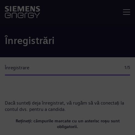
Meniu
Înregistrări
Înregistrare
1
/5
Dacă sunteți deja înregistrat, vă rugăm
să vă conectați la
contul dvs.
pentru a candida.
Rețineți: câmpurile marcate cu un asterisc roșu sunt
obligatorii.