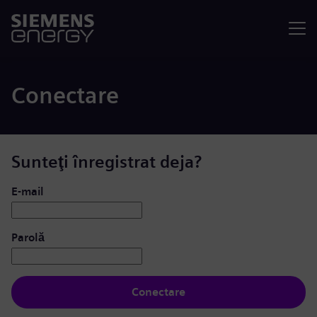
Meniu
Conectare
Sunteţi înregistrat deja?
Conectare: utilizator și parolă
E-mail
Parolă
Conectare