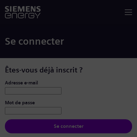
Menu
Se connecter
Êtes-vous déjà inscrit ?
Se connecter : nom d’utilisateur et mot de passe
Adresse e-mail
Mot de passe
Se connecter