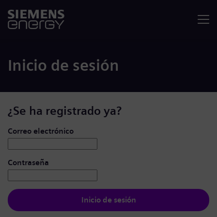
Menú
Inicio de sesión
¿Se ha registrado ya?
Iniciar de sesión: usuario y contraseña
Correo electrónico
Contraseña
Inicio de sesión