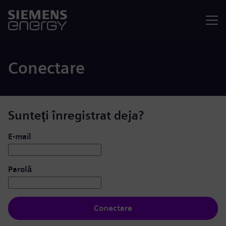
Meniu
Conectare
Sunteţi înregistrat deja?
Conectare: utilizator și parolă
E-mail
Parolă
Conectare