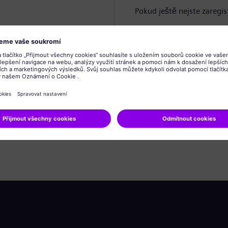
Pokud ještě nejste zaregis
Vytvořit profil