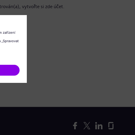
trován(a), vytvořte si zde účet.