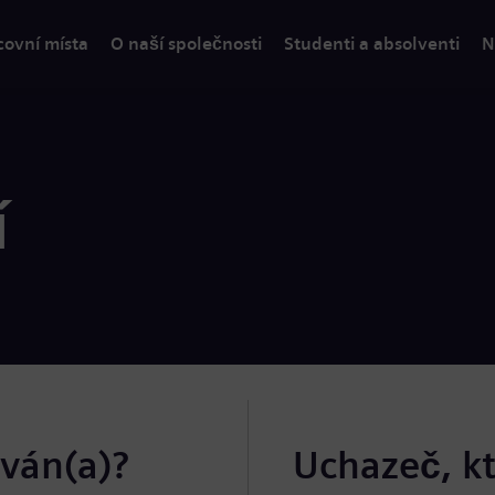
covní místa
O naší společnosti
Studenti a absolventi
N
í
ován(a)?
Uchazeč, k