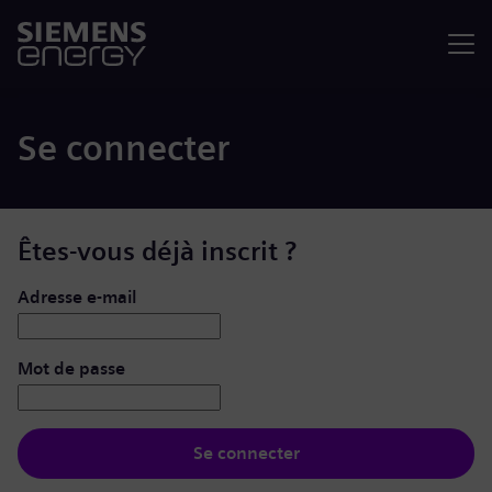
Menu
Se connecter
Êtes-vous déjà inscrit ?
Se connecter : nom d’utilisateur et mot de passe
Adresse e-mail
Mot de passe
Se connecter