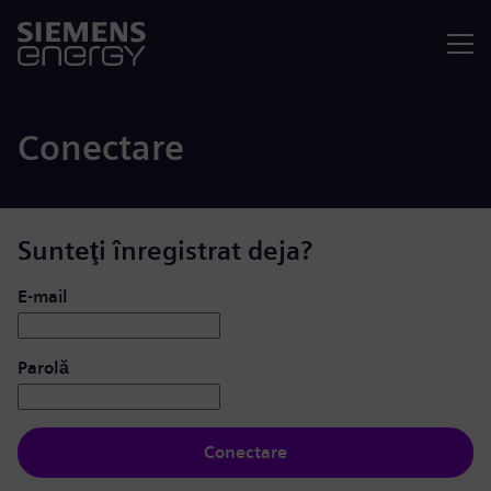
Meniu
Conectare
Sunteţi înregistrat deja?
Conectare: utilizator și parolă
E-mail
Parolă
Conectare