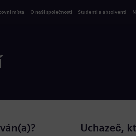
covní místa
O naší společnosti
Studenti a absolventi
N
í
ován(a)?
Uchazeč, k