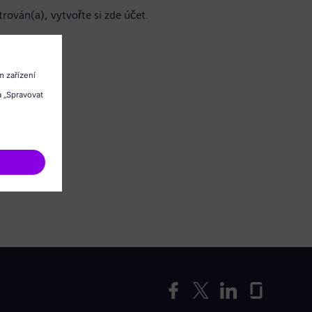
trován(a), vytvořte si zde účet.