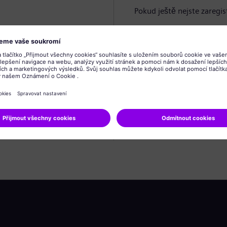
Pokud ještě nejste zaregis
Vytvořit profil