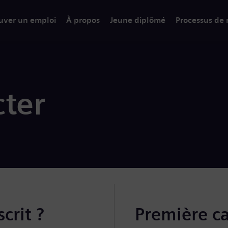
uver un emploi
À propos
Jeune diplômé
Processus de
ter
crit ?
Première c