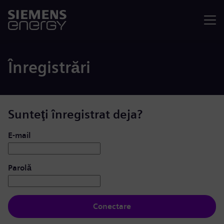
Meniu
Înregistrări
Sunteţi înregistrat deja?
Conectare: utilizator și parolă
E-mail
Parolă
Conectare