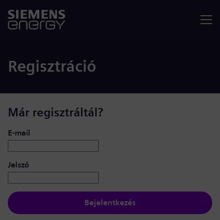
Menü
Regisztráció
Már regisztráltál?
Bejelentkezés: felhasználó és jelszó
E-mail
Jelszó
Bejelentkezés