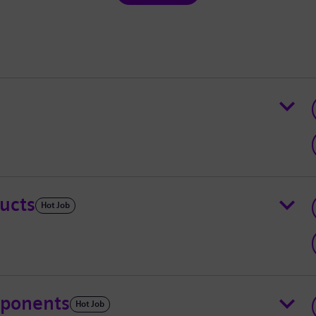
ucts
Hot Job
ponents
Hot Job