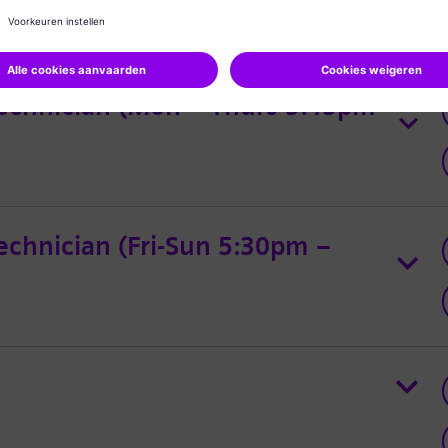
echnician (Mon – Thurs 3:45pm –
chnician (Fri-Sun 5:30pm –