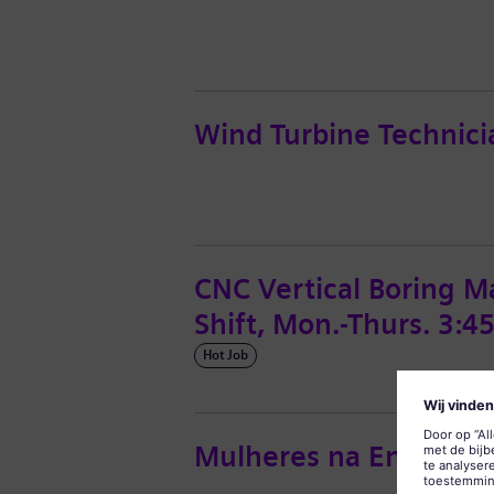
Wind Turbine Technici
CNC Vertical Boring Ma
Shift, Mon.-Thurs. 3:
Hot Job
Mulheres na Engenhar