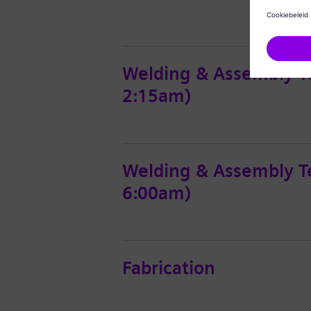
Welding & Assembly T
2:15am)
Welding & Assembly Te
6:00am)
Fabrication