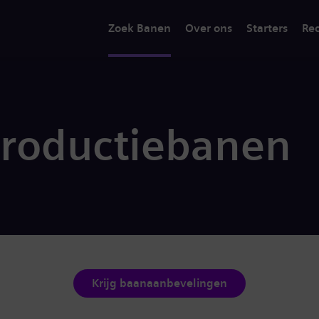
Zoek Banen
Over ons
Starters
Rec
productiebanen
Krijg baanaanbevelingen