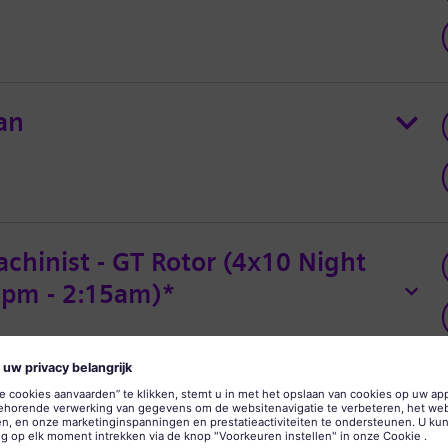
an
chinist - GT Rotor (4x10 Night
45pm - 2:15am)*
ia - SWE