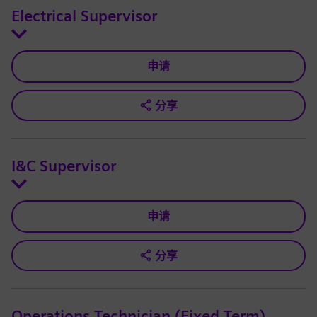
Electrical Supervisor
申请
分享
I&C Supervisor
申请
分享
Operations Technician (Fixed Term)