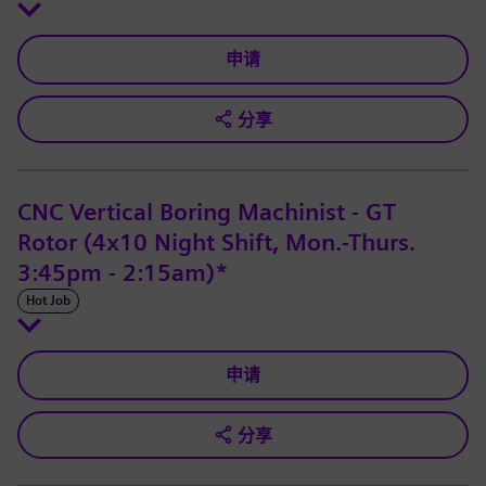
申请
分享
CNC Vertical Boring Machinist - GT
Rotor (4x10 Night Shift, Mon.-Thurs.
3:45pm - 2:15am)*
Hot Job
申请
分享