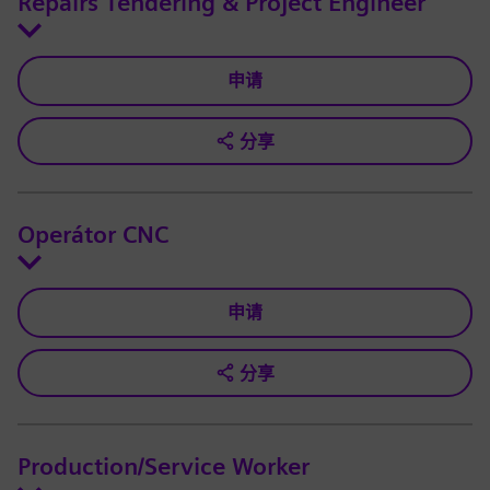
Repairs Tendering & Project Engineer
申请
分享
Operátor CNC
申请
分享
Production/Service Worker