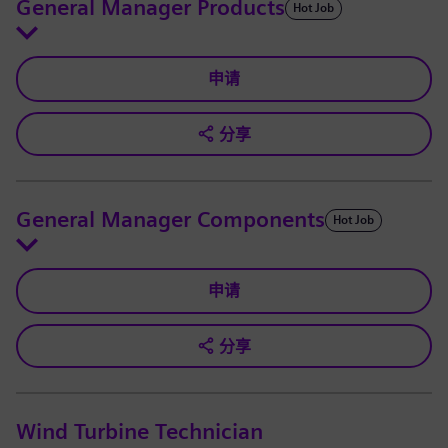
General Manager Products
Hot Job
申请
分享
General Manager Components
Hot Job
申请
分享
Wind Turbine Technician