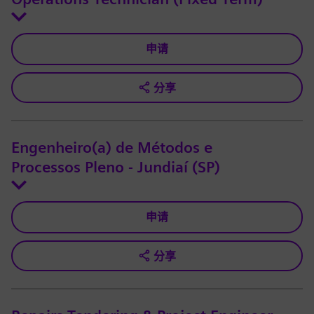
申请
分享
Engenheiro(a) de Métodos e
Processos Pleno - Jundiaí (SP)
申请
分享