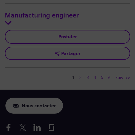
Manufacturing engineer
Postuler
Partager
1
2
3
4
5
6
Suiv. >>
Nous contacter