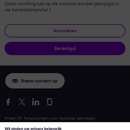
(Deze instelling kan op elk moment worden gewijzigd in
uw kandidatenprofiel.)
Annuleren
Bevestigd
Neem contact op
Alleen VS: Aanpassingen voor handicap aanvragen
Arbeidsvoorwaarden vacature