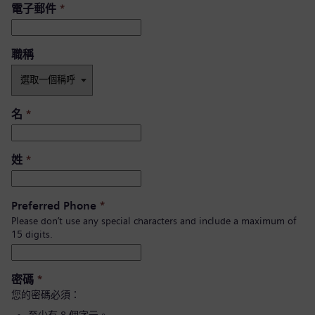
電子郵件
*
職稱
名
*
姓
*
Preferred Phone
*
Please don’t use any special characters and include a maximum of
15 digits.
密碼
*
您的密碼必須：