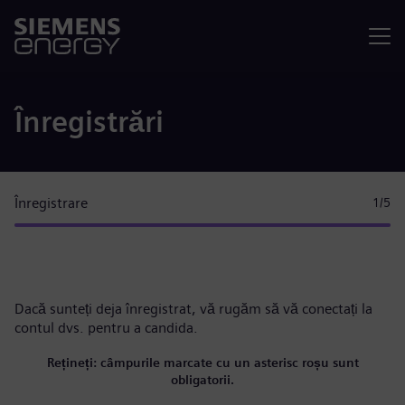
Meniu
Înregistrări
Înregistrare
1
/5
Dacă sunteți deja înregistrat, vă rugăm
să vă conectați la
contul dvs.
pentru a candida.
Rețineți: câmpurile marcate cu un asterisc roșu sunt
obligatorii.