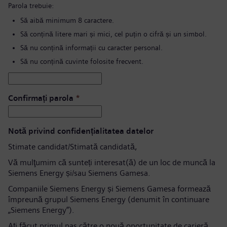
Parola trebuie:
Să aibă minimum 8 caractere.
Să conțină litere mari și mici, cel puțin o cifră și un simbol.
Să nu conțină informații cu caracter personal.
Să nu conțină cuvinte folosite frecvent.
Confirmați parola
*
Notă privind confidențialitatea datelor
Stimate candidat/Stimată candidată,
Vă mulţumim că sunteți interesat(ă) de un loc de muncă la
Siemens Energy și/sau Siemens Gamesa.
Companiile Siemens Energy și Siemens Gamesa formează
împreună grupul Siemens Energy (denumit în continuare
„Siemens Energy”).
Aţi făcut primul pas către o nouă oportunitate de carieră