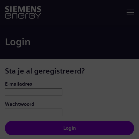
Menu
Login
Sta je al geregistreerd?
Inloggen: gebruiker en wachtwoord
E-mailadres
Wachtwoord
Login