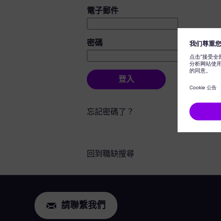
登入：使用者和密碼
電子郵件
密碼
登入
忘記密碼了？
回到職缺搜尋
請聯繫我們