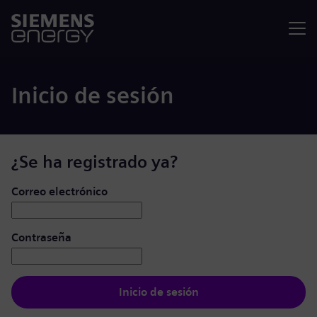
Menú
Inicio de sesión
¿Se ha registrado ya?
Iniciar de sesión: usuario y contraseña
Correo electrónico
Contraseña
Inicio de sesión