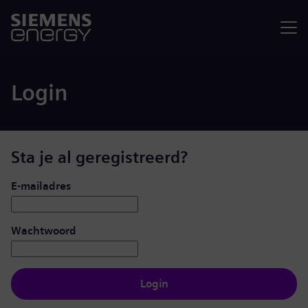
Menu
Login
Sta je al geregistreerd?
Inloggen: gebruiker en wachtwoord
E-mailadres
Wachtwoord
Login