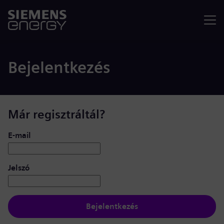
Menü
Bejelentkezés
Már regisztráltál?
Bejelentkezés: felhasználó és jelszó
E-mail
Jelszó
Bejelentkezés