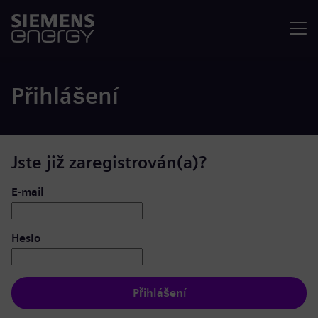
Nabídka
Přihlášení
Jste již zaregistrován(a)?
Přihlášení: uživatel a heslo
E-mail
Heslo
Přihlášení