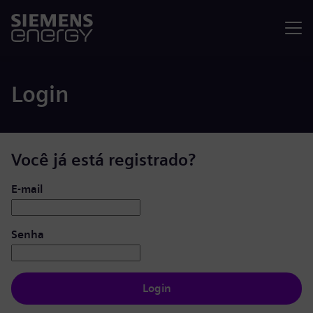
Menu
Login
Você já está registrado?
Login: usuário e senha
E-mail
Senha
Login