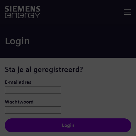
Menu
Login
Sta je al geregistreerd?
Inloggen: gebruiker en wachtwoord
E-mailadres
Wachtwoord
Login