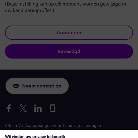
(Deze instelling kan op elk moment worden gewijzigd in
uw kandidatenprofiel.)
Annuleren
Bevestigd
Neem contact op
Alleen VS: Aanpassingen voor handicap aanvragen
Arbeidsvoorwaarden vacature