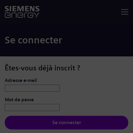
Menu
Se connecter
Êtes-vous déjà inscrit ?
Se connecter : nom d’utilisateur et mot de passe
Adresse e-mail
Mot de passe
Se connecter