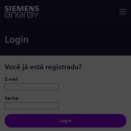
Menu
Login
Você já está registrado?
Login: usuário e senha
E-mail
Senha
Login