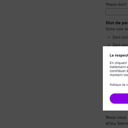
Please don’t
Mot de pa
Votre mot de
Doit con
Doit con
Ne doit 
Ne doit 
Confirmat
Politique 
Cher candi
Nous vous 
et/ou Siem