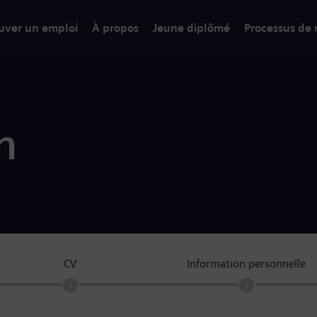
uver un emploi
À propos
Jeune diplômé
Processus de
n
CV
Information personnelle
2
3