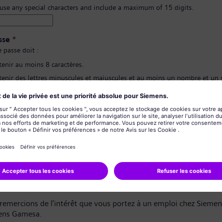
 use any special characters and include a maximum of 15 digits.
sse
*
 passe doit :
tenir au moins 8 caractères.
tenir des lettres minuscules et majuscules et au moins un nombre et un
contenir aucune de vos informations personnelles.
pas contenir de mots fréquemment utilisés.
ion du mot de passe
*
de confidentialité des données
dat,
remercions de l’intérêt que vous portez à un emploi chez Sieme
ens Gamesa.