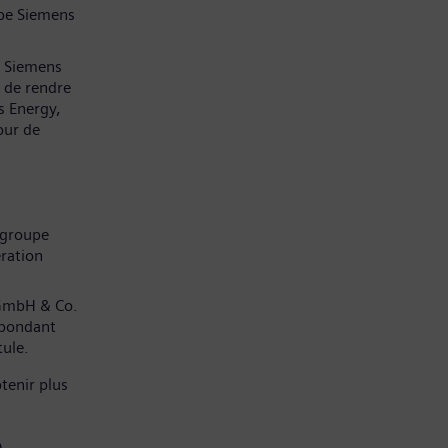
pe Siemens
z Siemens
 de rendre
s Energy,
our de
 groupe
ration
 GmbH & Co.
spondant
tule.
tenir plus
)