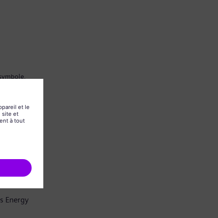
 symbole.
ns Energy