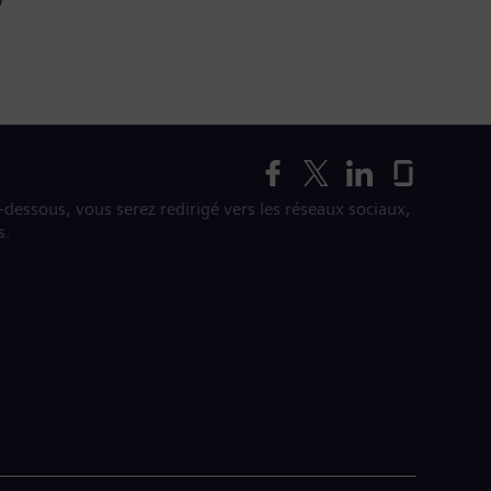
i-dessous, vous serez redirigé vers les réseaux sociaux,
s.