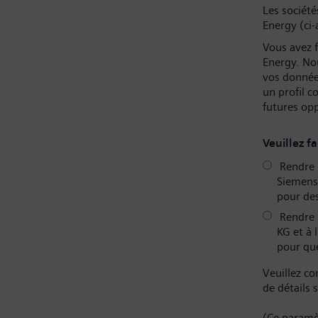
Les sociét
Energy (ci-
Vous avez f
Energy. No
vos donnée
un profil 
futures op
Veuillez fa
Rendre m
Siemens 
pour des
Rendre 
KG et à 
pour que
Veuillez co
de détails 
(Ce paramè