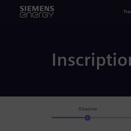
Tro
Inscriptio
S’inscrire
1