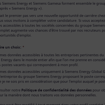
és Siemens Energy et Siemens Gamesa forment ensemble le grou
après « Siemens Energy »).
ait le premier pas vers une nouvelle opportunité de carrière che
us vous invitons à compléter votre candidature. Si vous acceptez
s accessibles à toutes les sociétés concernées du groupe Siemen
complet augmente vos chances d’être trouvé par nos recruteurs p
portunités d’emploi.
ire un choix:
*
es données accessibles à toutes les entreprises pertinentes du
Energy dans le monde entier afin que l’on me prenne en considé
 postes vacants qui correspondent à mon profil.
mes données accessibles uniquement à Siemens Energy Global
l'entreprise du groupe Siemens Energy proposant le poste corre
 je ne sois pris en considération que pour l'emploi auquel je pos
nsulter notre
Politique de confidentialité des données
pour ob
sur la manière dont nous traitons vos données personnelles.
tre peut être modifié à tout moment dans votre profil candidat.