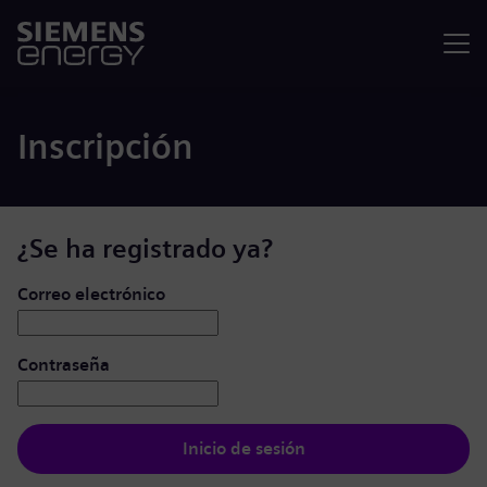
Menú
Inscripción
¿Se ha registrado ya?
Iniciar de sesión: usuario y contraseña
Correo electrónico
Contraseña
Inicio de sesión