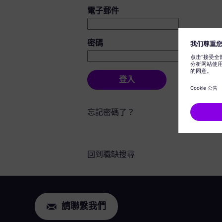
登入：使用者和密碼
電子郵件
密碼
登入
忘記密碼了？
回到職缺搜尋
請聯繫我們