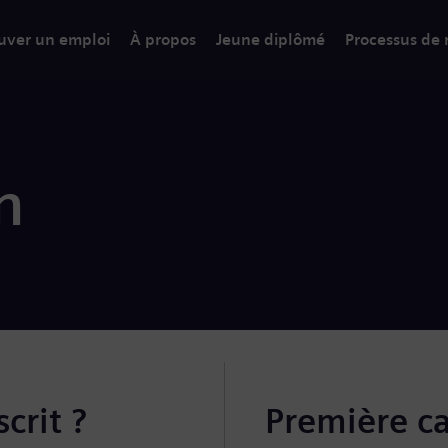
uver un emploi
À propos
Jeune diplômé
Processus de
n
crit ?
Première c