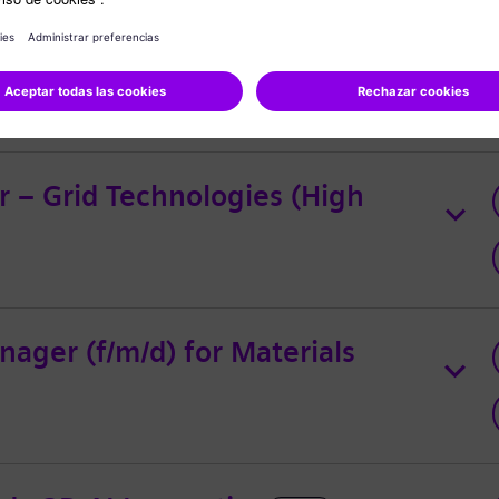
anager – Gas Turbine
r – Grid Technologies (High
ager (f/m/d) for Materials