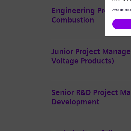
Engineering Project M
Combustion
Junior Project Manage
Voltage Products)
Senior R&D Project Man
Development