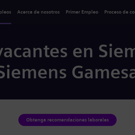
pleos
Acerca de nosotros
Primer Empleo
Proceso de co
vacantes en Sie
 Siemens Games
Obtenga recomendaciones laborales