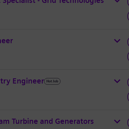
Specialist - Grid Technologies
neer
try Engineer
Hot Job
eam Turbine and Generators