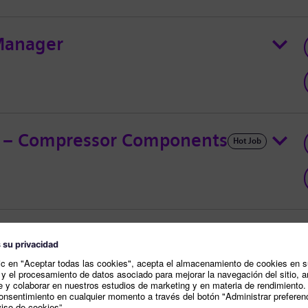
 Manager
ad – Compressor Components
Hot Job
nt