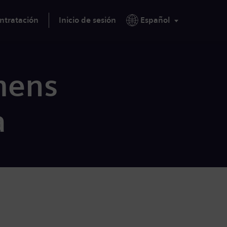
ntratación
Inicio de sesión
Español
mens
a