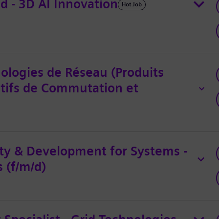
ad - 3D AI Innovation
Hot Job
nologies de Réseau (Produits
itifs de Commutation et
ity & Development for Systems -
 (f/m/d)