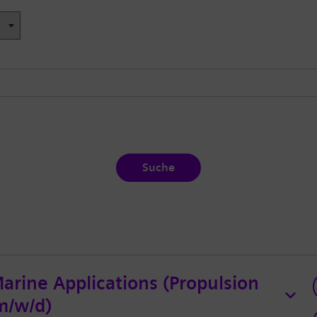
Suche
arine Applications (Propulsion
m/w/d)