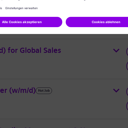
em Integrator (w/m/d)
) for Global Sales
er (w/m/d)
Hot Job