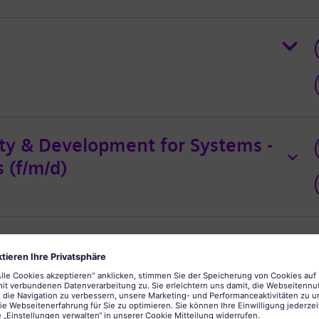
ity & Development for Systems -
 (f/m/d)
bwicklung / Project Order