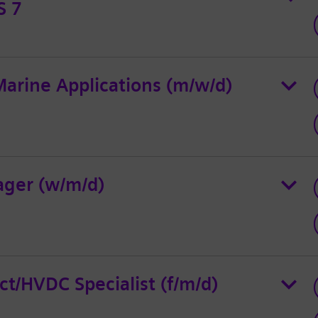
S 7
 Marine Applications (m/w/d)
ager (w/m/d)
t/HVDC Specialist (f/m/d)