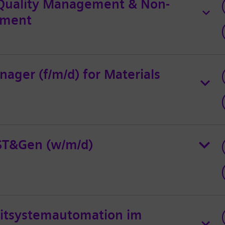
Quality Management & Non-
ement
ager (f/m/d) for Materials
ST&Gen (w/m/d)
eitsystemautomation im