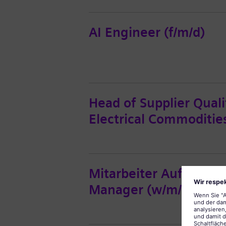
AI Engineer (f/m/d)
Head of Supplier Qual
Electrical Commodities
Mitarbeiter Auftragsa
Manager (w/m/d)