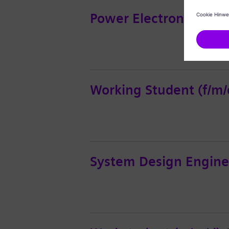
Power Electronic Syst
Working Student (f/m/d
System Design Engine