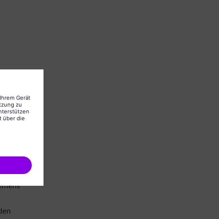
iemens
den