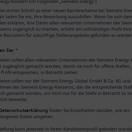
ergy-Konzern (im Folgenden „Siemens Energy“).
den ersten Schritt zu einer neuen Karrierechance bei Siemens Ene
ir laden Sie ein, Ihre Bewerbung auszufüllen. Wenn Sie sich dam
den erklären, Ihre Daten allen relevanten Unternehmen des Sie
zerns zugänglich zu machen, erhöht ein vollständiges Profil Ihr
n Recruitern für zukünftige Stellenangebote gefunden zu werden
en Sie:
*
aten sollen allen relevanten Unternehmen des Siemens Energy-
 zugänglich gemacht werden, damit sie mich für offene Stellen, 
rofil entsprechen, in Betracht ziehen.
aten sollen nur der Siemens Energy Global GmbH & Co. KG und
hmen des Siemens Energy-Konzerns, das die entsprechende Stell
ch gemacht werden, um mich nur für die Stelle in Betracht zu zi
 mich bewerbe.
Datenschutzerklärung
finden Sie Einzelheiten darüber, wie wir 
ezogenen Daten umgehen.
tellung kann jederzeit in Ihrem Kandidatenprofil geändert werde