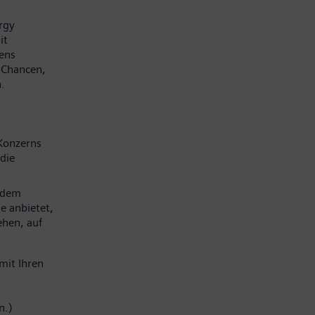
rgy
it
mens
e Chancen,
.
Konzerns
die
 dem
e anbietet,
ehen, auf
mit Ihren
n.)