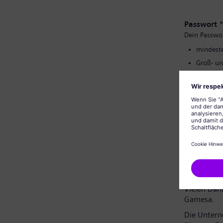
Passwort
Dein Passwo
mindeste
Groß- un
keine pe
keine al
Bestätigu
Datenschu
Sehr geehr
Vielen Dank
Gamesa.
Die Unter