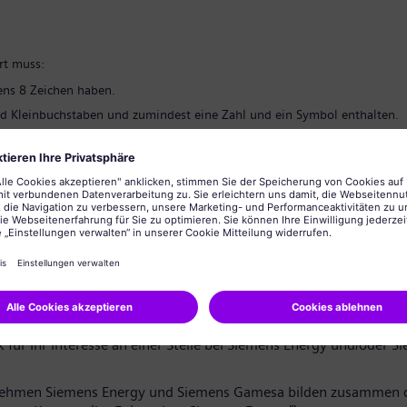
*
rt muss:
ns 8 Zeichen haben.
d Kleinbuchstaben und zumindest eine Zahl und ein Symbol enthalten.
rsönlichen Informationen enthalten.
lgemein üblichen Wörter enthalten.
ng des Passworts
*
tzerklärung
te Kandidatin, sehr geehrter Kandidat,
 für Ihr Interesse an einer Stelle bei Siemens Energy und/oder S
nehmen Siemens Energy und Siemens Gamesa bilden zusammen 