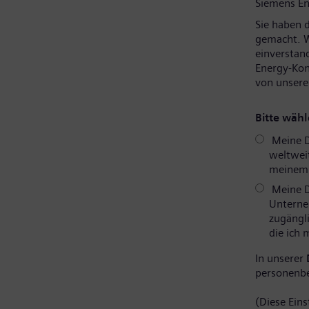
Siemens En
Sie haben 
gemacht. W
einverstan
Energy-Kon
von unsere
Bitte wähl
Meine D
weltweit
meinem P
Meine D
Unterne
zugängli
die ich
In unserer
personenb
(Diese Eins