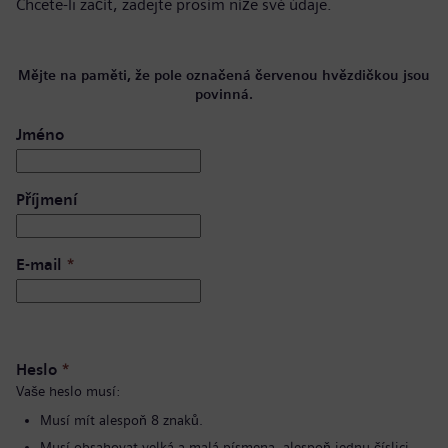
Chcete-li začít, zadejte prosím níže své údaje.
Mějte na paměti, že pole označená červenou hvězdičkou jsou
povinná.
Jméno
Příjmení
E-mail
*
Heslo
*
Vaše heslo musí:
Musí mít alespoň 8 znaků.
Musí obsahovat velká a malá písmena, alespoň jednu číslici