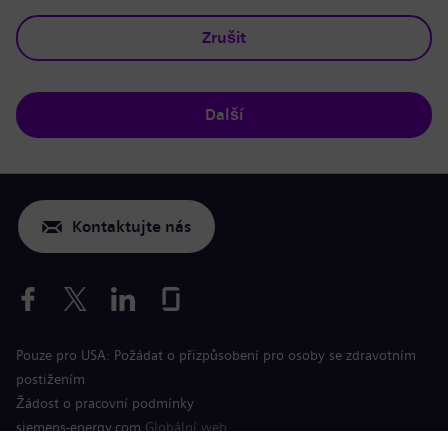
Zrušit
Další
Kontaktujte nás
Pouze pro USA: Požádat o přizpůsobení pro osoby se zdravotním
postižením
Žádost o pracovní podmínky
siemens-energy.com
Globální web