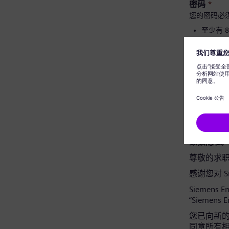
密码
*
您的密码必
至少有 
有大小
不包含
不含常
密码确认
*
数据隐私
尊敬的求
感谢您对 Si
Siemens 
“Siemens 
您已向新的 
同意所有相关