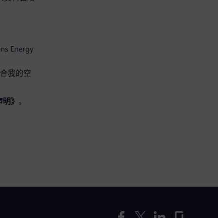
s Energy
适合我的空
声明》
。