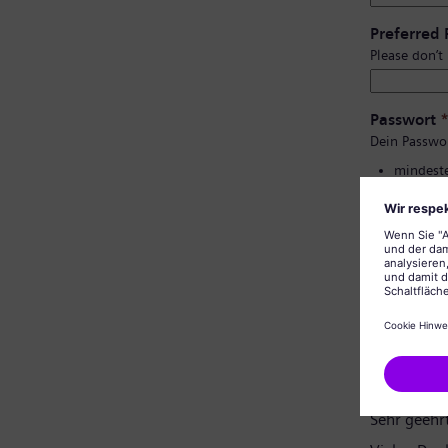
Preferred
Please don’t
Passwort
Dein Passwo
mindeste
Groß- un
keine pe
keine al
Bestätigu
Datenschu
Sehr geehr