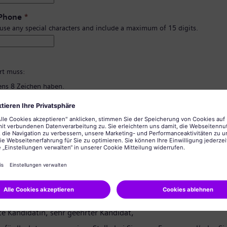
 Phone
*
 use any special characters and include a maximum of 15 digits.
*
rt muss:
ns 8 Zeichen haben.
d Kleinbuchstaben und zumindest eine Zahl und ein Symbol enthalten.
rsönlichen Informationen enthalten.
lgemein üblichen Wörter enthalten.
ng des Passworts
*
tzerklärung
te Kandidatin, sehr geehrter Kandidat,