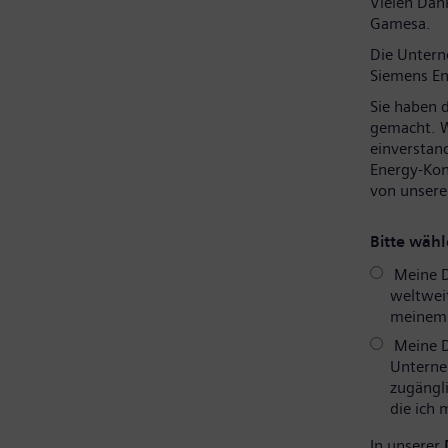
Vielen Dank
Gamesa.
Die Unter
Siemens En
Sie haben 
gemacht. W
einverstan
Energy-Kon
von unsere
Bitte wähl
Meine D
weltweit
meinem P
Meine D
Unterne
zugängli
die ich
In unserer