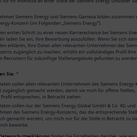
 für Ihr Interesse an einer Stelle bei Siemens Energy und/oder S
nehmen Siemens Energy und Siemens Gamesa bilden zusammen 
ergy-Konzern (im Folgenden „Siemens Energy“).
den ersten Schritt zu einer neuen Karrierechance bei Siemens Ene
ir laden Sie ein, Ihre Bewerbung auszufüllen. Wenn Sie sich dam
den erklären, Ihre Daten allen relevanten Unternehmen des Sie
zerns zugänglich zu machen, erhöht ein vollständiges Profil Ihr
n Recruitern für zukünftige Stellenangebote gefunden zu werden
en Sie:
*
aten sollen allen relevanten Unternehmen des Siemens Energy-
 zugänglich gemacht werden, damit sie mich für offene Stellen, 
rofil entsprechen, in Betracht ziehen.
aten sollen nur der Siemens Energy Global GmbH & Co. KG und
hmen des Siemens Energy-Konzerns, das die entsprechende Stell
ch gemacht werden, um mich nur für die Stelle in Betracht zu zi
 mich bewerbe.
Datenschutzerklärung
finden Sie Einzelheiten darüber, wie wir 