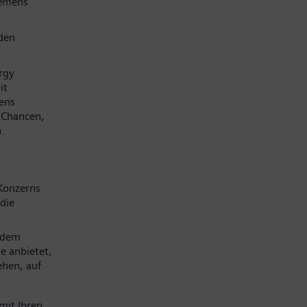
iemens
den
rgy
it
mens
e Chancen,
.
Konzerns
die
 dem
e anbietet,
ehen, auf
mit Ihren