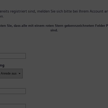
reits registriert sind, melden Sie sich bitte
bei Ihrem Account
an
en.
hten Sie, dass alle mit einem roten Stern gekennzeichneten Felder Pf
sind.
ung
*