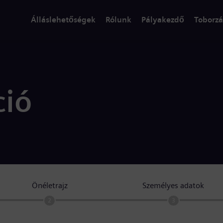
Álláslehetőségek
Rólunk
Pályakezdő
Toborzá
ció
Önéletrajz
Személyes adatok
2
3