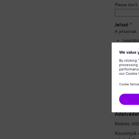
Please don’t
Jelszó
*
A jelszónak:
Legalább 
Kis- és 
tartalma
Nem tart
Nem tart
Jelszó meg
Adatvédel
Kedves Jelö
Köszönjük 