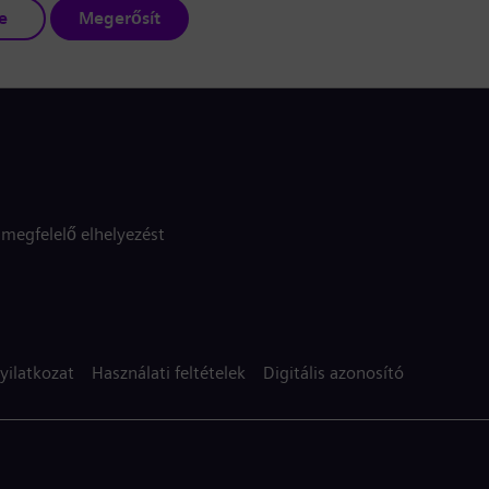
e
Megerősít
megfelelő elhelyezést
yilatkozat
Használati feltételek
Digitális azonosító