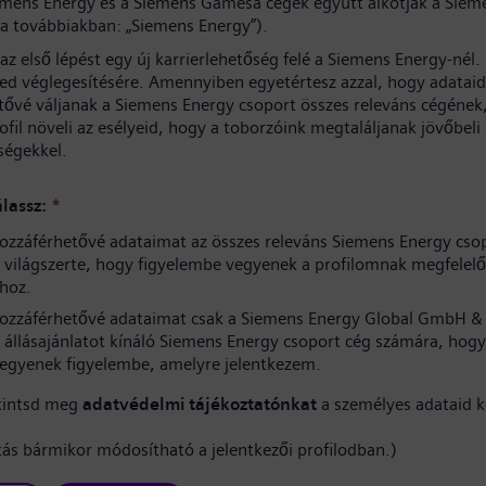
iemens Energy és a Siemens Gamesa cégek együtt alkotják a Siem
(a továbbiakban: „Siemens Energy”).
az első lépést egy új karrierlehetőség felé a Siemens Energy-nél
sed véglegesítésére. Amennyiben egyetértesz azzal, hogy adataid
tővé váljanak a Siemens Energy csoport összes releváns cégének
rofil növeli az esélyeid, hogy a toborzóink megtaláljanak jövőbeli
ségekkel.
lassz:
*
ozzáférhetővé adataimat az összes releváns Siemens Energy cso
világszerte, hogy figyelembe vegyenek a profilomnak megfelelő
hoz.
ozzáférhetővé adataimat csak a Siemens Energy Global GmbH & 
 állásajánlatot kínáló Siemens Energy csoport cég számára, hogy
vegyenek figyelembe, amelyre jelentkezem.
kintsd meg
adatvédelmi tájékoztatónkat
a személyes adataid k
ítás bármikor módosítható a jelentkezői profilodban.)