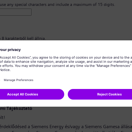
 use any special characters and include a maximum of 15 digits.
8 karakterből kell állnia.
nagybetűs karaktereket, valamint legalább egy számot és egy szimbólumot
znia.
almazhat személyes adatokat.
almazhat gyakran használt szavakat.
erősítése
*
mi Tájékoztató
lt!
érdeklődésed a Siemens Energy és/vagy a Siemens Gamesa állása