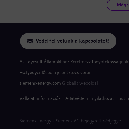
Mégs
Vedd fel velünk a kapcsolatot!
Az Egyesült Államokban: Kérelmezz fogyatékosságnak 
Esélyegyenlőség a jelentkezés során
siemens-energy.com
Globális weboldal
Vállalati információk
Adatvédelmi nyilatkozat
Sütin
Siemens Energy a Siemens AG bejegyzett védjegye.