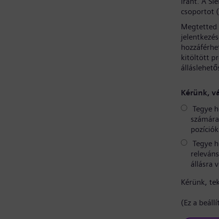
iránt. A S
csoportot 
Megtetted 
jelentkezé
hozzáférhe
kitöltött p
álláslehető
Kérünk, vá
Tegye h
számára 
pozíciók
Tegye h
releváns
állásra 
Kérünk, te
(Ez a beáll