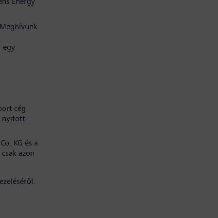
ens Energy
. Meghívunk
, egy
port cég
 nyitott
Co. KG és a
 csak azon
ezeléséről.