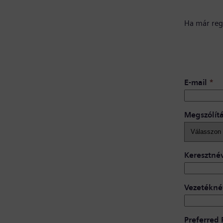
Ha már regi
E-mail
*
Megszólít
Keresztné
Vezetékné
Preferred