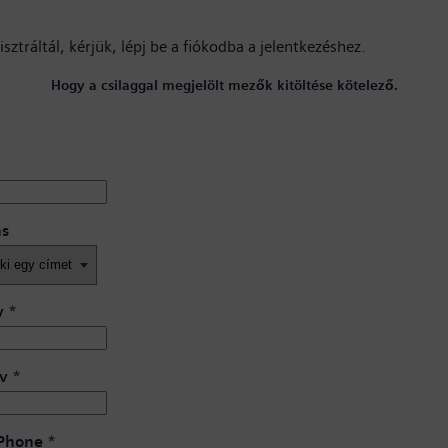
sztráltál, kérjük,
lépj be a fiókodba
a jelentkezéshez.
Hogy a csilaggal megjelölt mezők kitöltése kötelező.
ás
v
*
v
*
 Phone
*