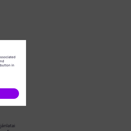
 is kell
jánlatai