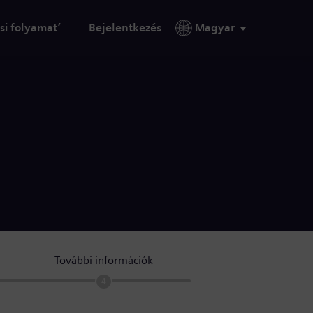
si folyamat’
Bejelentkezés
Magyar
További információk
4